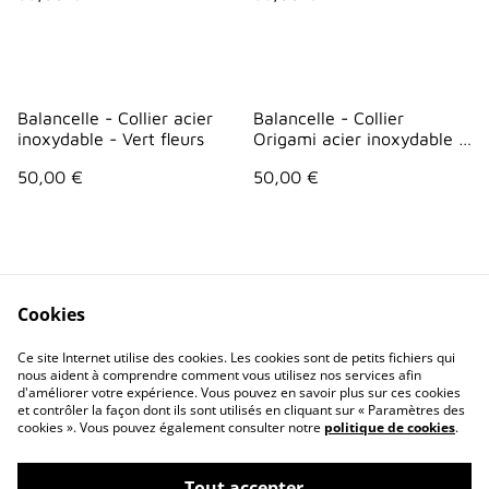
Balancelle - Collier acier
Balancelle - Collier
inoxydable - Vert fleurs
Origami acier inoxydable -
Blanc points
50,00 €
50,00 €
Cookies
Ce site Internet utilise des cookies. Les cookies sont de petits fichiers qui
nous aident à comprendre comment vous utilisez nos services afin
Contactez-nous
Conditions
d'améliorer votre expérience. Vous pouvez en savoir plus sur ces cookies
Politique de
Politique de cookies
et contrôler la façon dont ils sont utilisés en cliquant sur « Paramètres des
confidentialité
cookies ». Vous pouvez également consulter notre
politique de cookies
.
Tout accepter