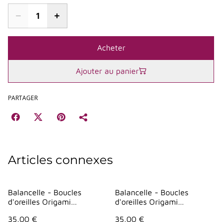
Acheter
Ajouter au panier
PARTAGER
Articles connexes
Balancelle - Boucles
Balancelle - Boucles
d'oreilles Origami
d'oreilles Origami
"Parapluie" - Bleu
"Parapluie" - Vert points
35,00 €
35,00 €
geometrie