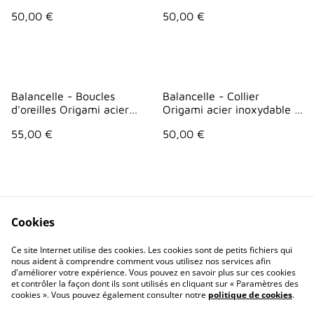
Rouge vagues 2
Bleu points
50,00 €
50,00 €
Balancelle - Boucles
Balancelle - Collier
d'oreilles Origami acier
Origami acier inoxydable -
inox - Bleu vagues
Blanc géométrie
55,00 €
50,00 €
Cookies
Ce site Internet utilise des cookies. Les cookies sont de petits fichiers qui
nous aident à comprendre comment vous utilisez nos services afin
Contactez-nous
Conditions
d'améliorer votre expérience. Vous pouvez en savoir plus sur ces cookies
Politique de
Politique de cookies
et contrôler la façon dont ils sont utilisés en cliquant sur « Paramètres des
confidentialité
cookies ». Vous pouvez également consulter notre
politique de cookies
.